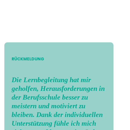
RÜCKMELDUNG
Die Lernbegleitung hat mir
geholfen, Herausforderungen in
der Berufsschule besser zu
meistern und motiviert zu
bleiben. Dank der individuellen
Unterstützung fühle ich mich